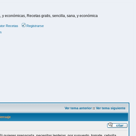
, y económicas, Recetas gratis, sencilla, sana, y económica
utor
Recetas
Registrarse
n
Ver tema anterior
::
Ver tema siguiente
ensaje
i quieres prepararla, necesitas lentejas, por supuesto, tomate, cebolla,