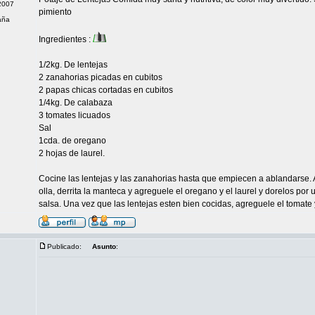
2007
pimiento
aña
Ingredientes :
1/2kg. De lentejas
2 zanahorias picadas en cubitos
2 papas chicas cortadas en cubitos
1/4kg. De calabaza
3 tomates licuados
Sal
1cda. de oregano
2 hojas de laurel.
Cocine las lentejas y las zanahorias hasta que empiecen a ablandarse. A
olla, derrita la manteca y agreguele el oregano y el laurel y dorelos p
salsa. Una vez que las lentejas esten bien cocidas, agreguele el tomate y
Publicado:
Asunto
: