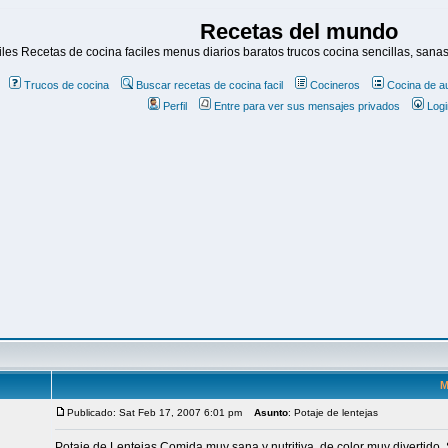
Recetas del mundo
es Recetas de cocina faciles menus diarios baratos trucos cocina sencillas, sanas
Trucos de cocina
Buscar recetas de cocina facil
Cocineros
Cocina de a
Perfil
Entre para ver sus mensajes privados
Logi
M
Publicado: Sat Feb 17, 2007 6:01 pm
Asunto
: Potaje de lentejas
Potaje de Lentejas Comida muy sana y nutritiva, de color muy divertido. S