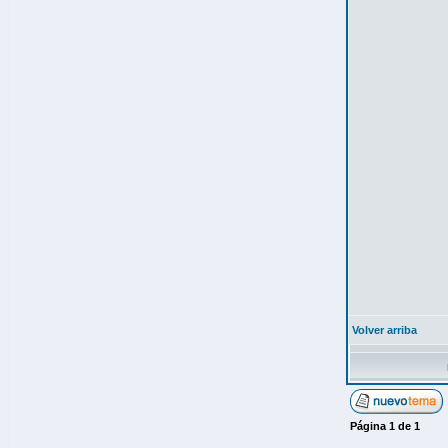
Volver arriba
Página
1
de
1