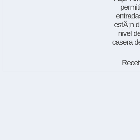
permit
entradas
estÃ¡n d
nivel d
casera de
Recet