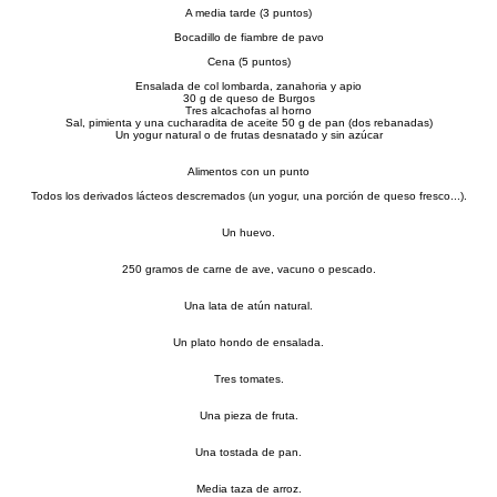
A media tarde (3 puntos)
Bocadillo de fiambre de pavo
Cena (5 puntos)
Ensalada de col lombarda, zanahoria y apio
30 g de queso de Burgos
Tres alcachofas al horno
Sal, pimienta y una cucharadita de aceite 50 g de pan (dos rebanadas)
Un yogur natural o de frutas desnatado y sin azúcar
Alimentos con un punto
Todos los derivados lácteos descremados (un yogur, una porción de queso fresco...).
Un huevo.
250 gramos de carne de ave, vacuno o pescado.
Una lata de atún natural.
Un plato hondo de ensalada.
Tres tomates.
Una pieza de fruta.
Una tostada de pan.
Media taza de arroz.