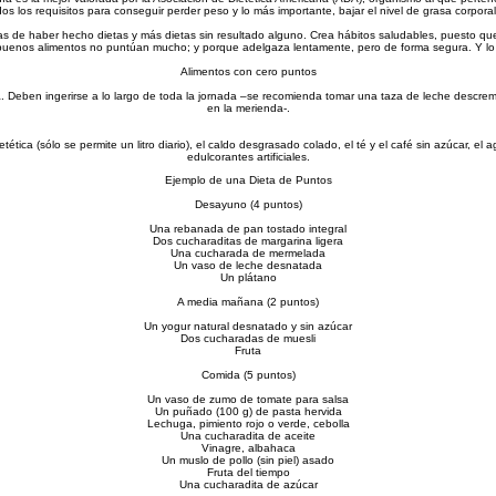
os los requisitos para conseguir perder peso y lo más importante, bajar el nivel de grasa corpora
idas de haber hecho dietas y más dietas sin resultado alguno. Crea hábitos saludables, puesto qu
uenos alimentos no puntúan mucho; y porque adelgaza lentamente, pero de forma segura. Y lo
Alimentos con cero puntos
a. Deben ingerirse a lo largo de toda la jornada –se recomienda tomar una taza de leche descrema
en la merienda-.
ética (sólo se permite un litro diario), el caldo desgrasado colado, el té y el café sin azúcar, el 
edulcorantes artificiales.
Ejemplo de una Dieta de Puntos
Desayuno (4 puntos)
Una rebanada de pan tostado integral
Dos cucharaditas de margarina ligera
Una cucharada de mermelada
Un vaso de leche desnatada
Un plátano
A media mañana (2 puntos)
Un yogur natural desnatado y sin azúcar
Dos cucharadas de muesli
Fruta
Comida (5 puntos)
Un vaso de zumo de tomate para salsa
Un puñado (100 g) de pasta hervida
Lechuga, pimiento rojo o verde, cebolla
Una cucharadita de aceite
Vinagre, albahaca
Un muslo de pollo (sin piel) asado
Fruta del tiempo
Una cucharadita de azúcar