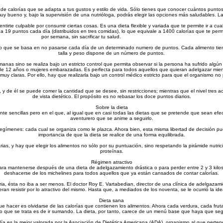
e calorías que se adapta a tus gustos y estilo de vida. Sólo tienes que conocer cuántos puntos
y bueno y, bajo la supervisión de una nutrióloga, podrás elegir las opciones más saludables. La
tirte culpable por consumir ciertas cosas. Es una dieta flexible y variada que te permite ir a cua
19 puntos cada día (distribuidos en tres comidas), lo que equivale a 1400 calorías que te permi
por semana, sin sacrificar tu salud.
to que se basa en no pasarse cada día de un determinado numero de puntos. Cada alimento t
talla y peso dispone de un número de puntos.
manas sino se realiza bajo un estricto control que permita observar si la persona ha sufrido alg
 12 años o mujeres embarazadas. Es perfecta para todos aquellos que quieran adelgazar mientr
muy claras. Por ello, hay que realizarla bajo un control médico estricto para que el organismo no
 y de él se puede comer la cantidad que se desee, sin restricciones; mientras que el nivel tres
de vista dietético. El propósito es no rebasar los doce puntos diarios.
Sobre la dieta
 sencillas pero en el que, al igual que en casi todas las dietas que se pretende que sean efect
aventurero que se anime a seguirlo.
regímenes: cada cual se organiza como le plazca. Ahora bien, esta misma libertad de decisión 
importancia de que la dieta se realice de una forma equilibrada.
arias, y hay que elegir los alimentos no sólo por su puntuación, sino respetando la pirámide nut
proteínas.
Régimen atractivo
l para mantenerse después de una dieta de adelgazamiento drástica o para perder entre 2 y 3 ki
deshacerse de los michelines para todos aquellos que ya están cansados de contar calorías.
ria, ésta no iba a ser menos. El doctor Roy E. Vartabedian, director de una clínica de adelgaz
n resistir por lo atractivo del mismo. Hasta que, a mediados de los noventa, se le ocurrió la idea d
Dieta sana
que hacer es olvidarse de las calorías que contienen los alimentos. Ahora cada verdura, cada fr
o que se trata es de ir sumando. La dieta, por tanto, carece de un menú base que haya que segu
 día es la mejor valorada por la Asociación de Dietética Americana (ADA), organismo al que pert