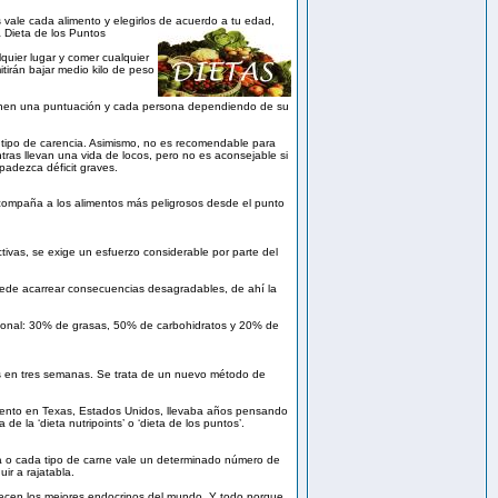
 vale cada alimento y elegirlos de acuerdo a tu edad,
 Dieta de los Puntos
lquier lugar y comer cualquier
tirán bajar medio kilo de peso
ienen una puntuación y cada persona dependiendo de su
ún tipo de carencia. Asimismo, no es recomendable para
as llevan una vida de locos, pero no es aconsejable si
 padezca déficit graves.
 acompaña a los alimentos más peligrosos desde el punto
ivas, se exige un esfuerzo considerable por parte del
puede acarrear consecuencias desagradables, de ahí la
ricional: 30% de grasas, 50% de carbohidratos y 20% de
los en tres semanas. Se trata de un nuevo método de
amiento en Texas, Estados Unidos, llevaba años pensando
e la ‘dieta nutripoints’ o ‘dieta de los puntos’.
uta o cada tipo de carne vale un determinado número de
ir a rajatabla.
enecen los mejores endocrinos del mundo. Y todo porque