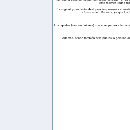
este régimen reúne tod
Es original, y por tanto ideal para las personas aburr
cómo comen. Es sana, ya que los b
Los líquidos (casi sin calorías) que acompañan a la diet
Además, tienen también cero puntos la gelatina diet