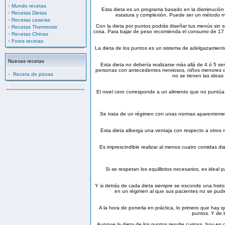
·
Mundo recetas
Esta dieta es un programa basado en la disminución d
·
Recetas Dietas
estatura y complexión. Puede ser un método mu
·
Recetas caseras
·
Con la dieta por puntos podrás diseñar tus menús sin sen
Recetas Thermomix
cosa. Para bajar de peso recomienda el consumo de 17 a 
·
Recetas Chinas
·
Foros recetas
La dieta de los puntos es un sistema de adelgazamien
Nuevas recetas
Esta dieta no debería realizarse más allá de 4 ó 5 se
personas con antecedentes nerviosos, niños menores de
·
Receta de pizzas
no se tienen las ideas 
El nivel cero corresponde a un alimento que no puntúa,
Se trata de un régimen con unas normas aparentemente
Esta dieta alberga una ventaja con respecto a otros 
Es imprescindible realizar al menos cuatro comidas di
Si se respetan los equilibrios necesarios, es idea
Y si detrás de cada dieta siempre se esconde una histo
en un régimen al que sus pacientes no se pudiera
A la hora de ponerla en práctica, lo primero que hay 
puntos. Y de l
Aunque la dieta de los puntos resulte curiosa, hoy en