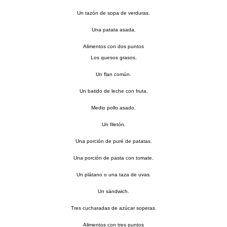
Un tazón de sopa de verduras.
Una patata asada.
Alimentos con dos puntos
Los quesos grasos.
Un flan común.
Un batido de leche con fruta.
Medio pollo asado.
Un filetón.
Una porción de puré de patatas.
Una porción de pasta con tomate.
Un plátano o una taza de uvas.
Un sándwich.
Tres cucharadas de azúcar soperas.
Alimentos con tres puntos