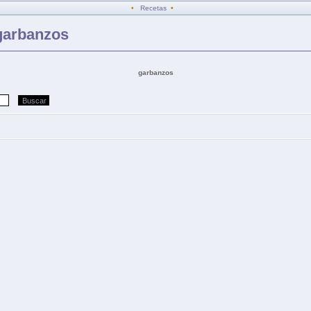
•
Recetas
•
garbanzos
garbanzos