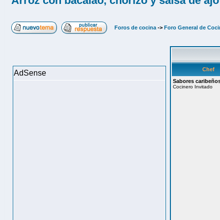
Arroz con bacalao, chorizo y salsa de ajo
Foros de cocina
->
Foro General de Coci
Chef
AdSense
Sabores caribeño
Cocinero Invitado