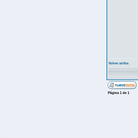
Volver arriba
Página
1
de
1