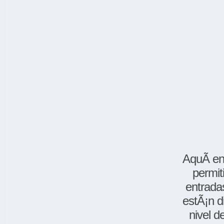
AquÃ­ en
permit
entradas
estÃ¡n d
nivel d