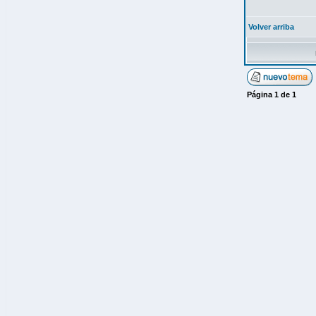
Volver arriba
Página
1
de
1