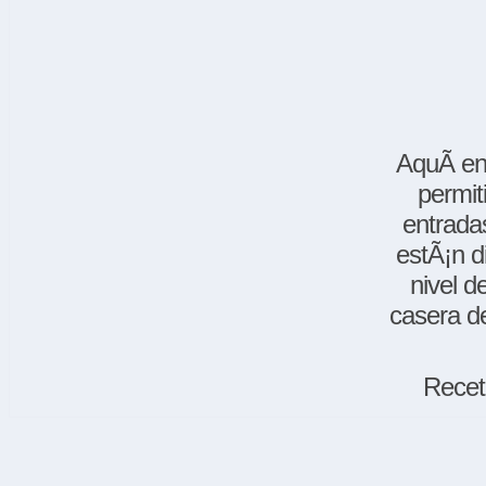
AquÃ­ en
permit
entradas
estÃ¡n d
nivel d
casera de
Recet