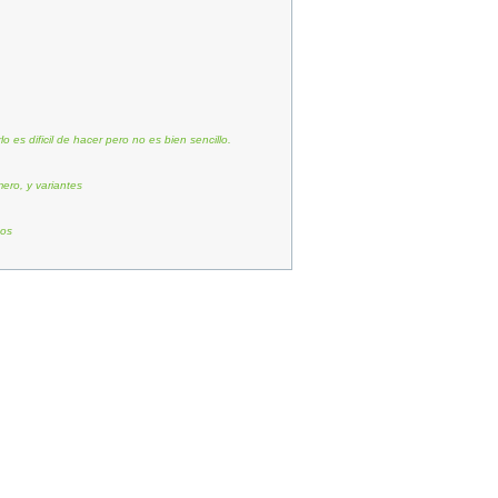
es dificil de hacer pero no es bien sencillo.
mero, y variantes
dos