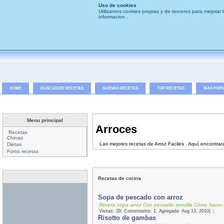
Uso de cookies
Utilizamos cookies propias y de terceros para mejorar
informacion .
HOME
BUSCADOR RECETAS
NUEVAS RECETAS
TOP RECETAS
MAS POP
Menu principal
Arroces
Recetas
Chinas
Las mejores recetas de Arroz Faciles . Aquí encontrar
Dietas
Foros recetas
Recetas de cocina
Sopa de pescado con arroz
Receta sopa arroz Con pescado sencilla Cómo hacer u
Visitas: 28; Comentarios: 1; Agregada: Aug 13, 2010) ::
Risotto de gambas