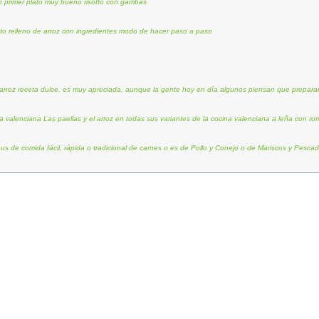
 primer plato muy bueno risotto con gambas
to relleno de arroz con ingredientes modo de hacer paso a paso
rroz receta dulce, es muy apreciada, aunque la gente hoy en día algunos piensan que prepararlo 
lla valenciana Las paellas y el arroz en todas sus variantes de la cocina valenciana a leña con ro
us de comida fácil, rápida o tradicional de carnes o es de Pollo y Conejo o de Mariscos y Pesca