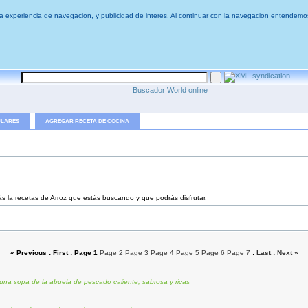
 la experiencia de navegacion, y publicidad de interes. Al continuar con la navegacion entendemo
Buscador World online
ULARES
AGREGAR RECETA DE COCINA
ás la recetas de Arroz que estás buscando y que podrás disfrutar.
« Previous : First :
Page 1
Page 2
Page 3
Page 4
Page 5
Page 6
Page 7
:
Last
:
Next »
na sopa de la abuela de pescado caliente, sabrosa y ricas