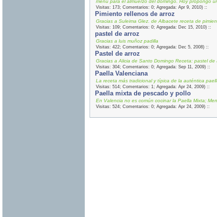
menú para el almuerzo del domingo. Hoy propongo un
Visitas: 173; Comentarios: 0; Agregada: Apr 9, 2010) ::
Pimiento rellenos de arroz
Gracias a Suleima Glez. de Albacete receta de pimien
Visitas: 109; Comentarios: 0; Agregada: Dec 15, 2010) ::
pastel de arroz
Gracias a luis muñoz padilla
Visitas: 422; Comentarios: 0; Agregada: Dec 5, 2008) ::
Pastel de arroz
Gracias a Alicia de Santo Domingo Receta: pastel de a
Visitas: 304; Comentarios: 0; Agregada: Sep 11, 2009) ::
Paella Valenciana
La receta más tradicional y típica de la auténtica pae
Visitas: 514; Comentarios: 1; Agregada: Apr 24, 2009) ::
Paella mixta de pescado y pollo
En Valencia no es común cocinar la Paella Mixta; Men
Visitas: 524; Comentarios: 0; Agregada: Apr 24, 2009) ::