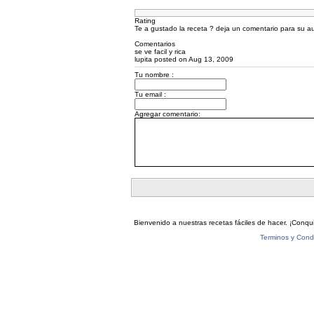
Rating
Te a gustado la receta ? deja un comentario para su au
Comentarios
se ve facil y rica
lupita posted on Aug 13, 2009
Tu nombre :
Tu email :
Agregar comentario:
Bienvenido a nuestras recetas fáciles de hacer. ¡Conqui
Terminos y Cond