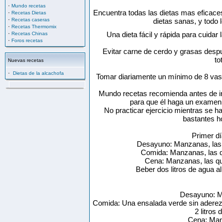
·
Mundo recetas
Encuentra todas las dietas mas eficaces,
·
Recetas Dietas
·
Recetas caseras
dietas sanas, y todo
·
Recetas Thermomix
·
Una dieta fácil y rápida para cuidar
Recetas Chinas
·
Foros recetas
Evitar carne de cerdo y grasas desp
to
Nuevas recetas
·
Dietas de la alcachofa
Tomar diariamente un mínimo de 8 vas
Mundo recetas recomienda antes de inic
para que él haga un examen 
No practicar ejercicio mientras se ha
bastantes h
Primer d
Desayuno: Manzanas, las 
Comida: Manzanas, las q
Cena: Manzanas, las qu
Beber dos litros de agua a
Desayuno: Ma
Comida: Una ensalada verde sin aderezo
2 litros 
Cena: Man