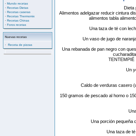
·
Mundo recetas
Dieta 
·
Recetas Dietas
·
Recetas caseras
Alimentos adelgazar reducir cintura di
·
Recetas Thermomix
alimentos tabla aliment
·
Recetas Chinas
·
Foros recetas
Una taza de té con lec
Nuevas recetas
Un vaso de jugo de naranj
·
Receta de pizzas
Una rebanada de pan negro con ques
cucharadita
TENTEMPIÉ (A
Un y
Caldo de verduras casero (
150 gramos de pescado al horno o 15
Una
Una porción pequeña d
Una taza de té