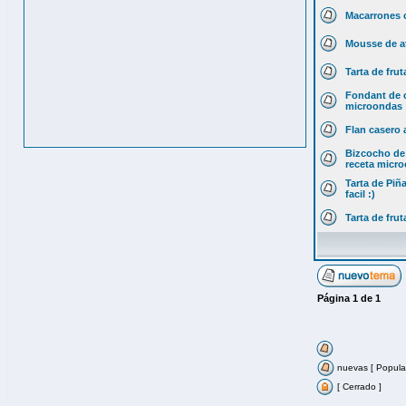
Macarrones 
Mousse de a
Tarta de fru
Fondant de c
microondas
Flan casero 
Bizcocho de
receta micr
Tarta de Piñ
facil :)
Tarta de fru
Página
1
de
1
nuevas [ Popular
[ Cerrado ]