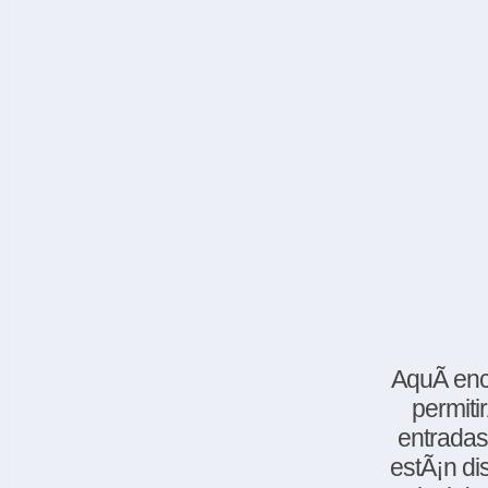
AquÃ­ enc
permiti
entradas 
estÃ¡n di