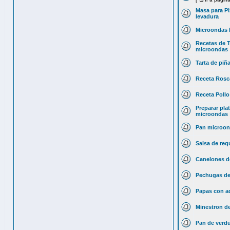
Masa para P
levadura
Microondas 
Recetas de T
microondas
Tarta de piñ
Receta Rosc
Receta Poll
Preparar pla
microondas
Pan microo
Salsa de re
Canelones d
Pechugas de
Papas con a
Minestron d
Pan de verd