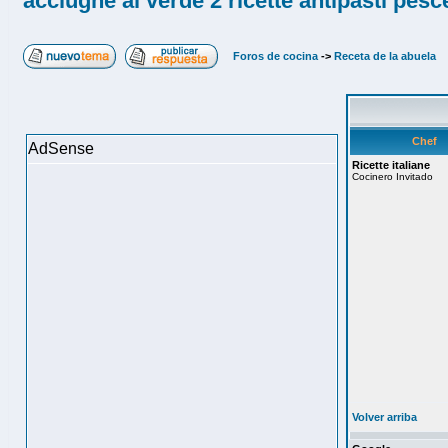
acciughe al verde 2 ricette antipasti pesc
Foros de cocina
->
Receta de la abuela
Chef
AdSense
Ricette italiane
Cocinero Invitado
Volver arriba