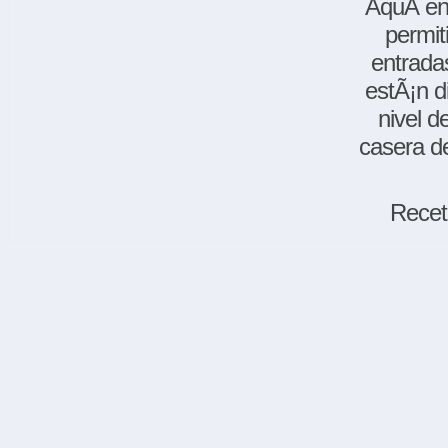
AquÃ­ en
permit
entradas
estÃ¡n d
nivel d
casera de
Recet