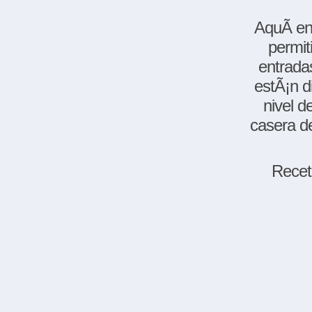
AquÃ­ en
permit
entradas
estÃ¡n d
nivel d
casera de
Recet