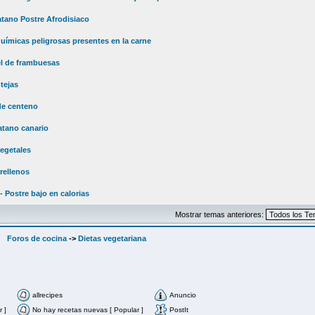
atano Postre Afrodisiaco
uímicas peligrosas presentes en la carne
el de frambuesas
ntejas
de centeno
atano canario
egetales
rellenos
- Postre bajo en calorias
Mostrar temas anteriores:
Foros de cocina
->
Dietas vegetariana
allrecipes
Anuncio
 ]
No hay recetas nuevas [ Popular ]
PostIt