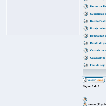
Nectar de Pl
Sustancias q
Receta Past
Potaje de le
Receta pan 
Batido de pl
Cazuela de v
Calabacines 
Flan de soja 
Página
1
de
1
nuevas [ Popular