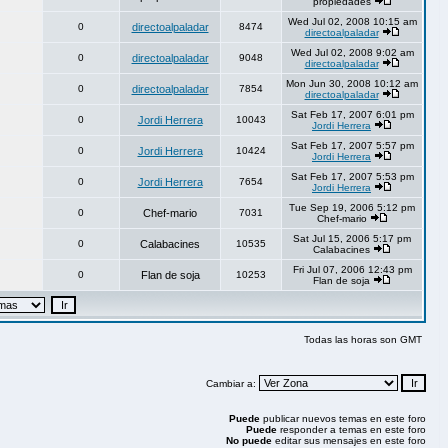
propiedades
Wed Jul 02, 2008 10:15 am
0
directoalpaladar
8474
directoalpaladar
Wed Jul 02, 2008 9:02 am
0
directoalpaladar
9048
directoalpaladar
Mon Jun 30, 2008 10:12 am
0
directoalpaladar
7854
directoalpaladar
Sat Feb 17, 2007 6:01 pm
0
Jordi Herrera
10043
Jordi Herrera
Sat Feb 17, 2007 5:57 pm
0
Jordi Herrera
10424
Jordi Herrera
Sat Feb 17, 2007 5:53 pm
0
Jordi Herrera
7654
Jordi Herrera
Tue Sep 19, 2006 5:12 pm
0
Chef-mario
7031
Chef-mario
Sat Jul 15, 2006 5:17 pm
0
Calabacines
10535
Calabacines
Fri Jul 07, 2006 12:43 pm
0
Flan de soja
10253
Flan de soja
Todas las horas son GMT
Cambiar a:
Puede
publicar nuevos temas en este foro
Puede
responder a temas en este foro
No puede
editar sus mensajes en este foro