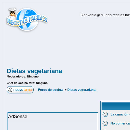
Bienvenid@ Mundo recetas facil
Dietas vegetariana
Moderadores: Ninguno
Chef de cocina foro: Ninguno
Foros de cocina
->
Dietas vegetariana
La curación 
AdSense
No comer car