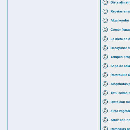
Dieta alimen
Recetas ens
Alga kombu 
Comer frutas
La dieta de 
Desayunar fu
Tempeh prop
Sopa de cal
Ratatouille 
Alcachofas p
Tofu seitan 
Dieta con me
dieta vegeta
Arroz con ho
Remedios par