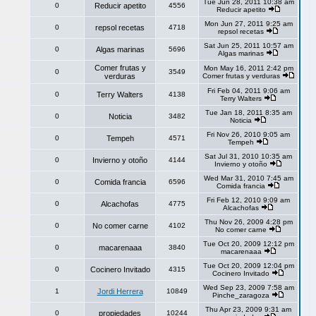
Tue Jun 28, 2011 10:38 am
0
Reducir apetito
4556
Reducir apetito
Mon Jun 27, 2011 9:25 am
0
repsol recetas
4718
repsol recetas
Sat Jun 25, 2011 10:57 am
0
Algas marinas
5696
Algas marinas
Comer frutas y
Mon May 16, 2011 2:42 pm
0
3549
verduras
Comer frutas y verduras
Fri Feb 04, 2011 9:06 am
0
Terry Walters
4138
Terry Walters
Tue Jan 18, 2011 8:35 am
0
Noticia
3482
Noticia
Fri Nov 26, 2010 9:05 am
0
Tempeh
4571
Tempeh
Sat Jul 31, 2010 10:35 am
0
Invierno y otoño
4144
Invierno y otoño
Wed Mar 31, 2010 7:45 am
0
Comida francia
6596
Comida francia
Fri Feb 12, 2010 9:09 am
0
Alcachofas
4775
Alcachofas
Thu Nov 26, 2009 4:28 pm
0
No comer carne
4102
No comer carne
Tue Oct 20, 2009 12:12 pm
0
macarenaaa
3840
macarenaaa
Tue Oct 20, 2009 12:04 pm
0
Cocinero Invitado
4315
Cocinero Invitado
Wed Sep 23, 2009 7:58 am
1
Jordi Herrera
10849
Pinche_zaragoza
Thu Apr 23, 2009 9:31 am
0
propiedades
10244