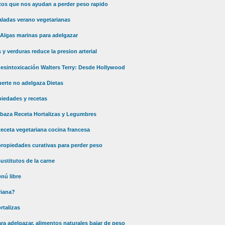
tos que nos ayudan a perder peso rapido
aladas verano vegetarianas
Algas marinas para adelgazar
 y verduras reduce la presion arterial
desintoxicación Walters Terry: Desde Hollywood
erte no adelgaza Dietas
iedades y recetas
abaza Receta Hortalizas y Legumbres
Receta vegetariana cocina francesa
ropiedades curativas para perder peso
sustitutos de la carne
nú libre
riana?
rtalizas
a adelgazar. alimentos naturales bajar de peso