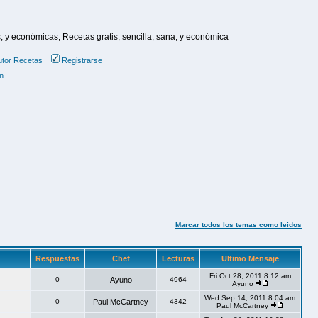
, y económicas, Recetas gratis, sencilla, sana, y económica
utor
Recetas
Registrarse
n
Marcar todos los temas como leidos
Respuestas
Chef
Lecturas
Ultimo Mensaje
Fri Oct 28, 2011 8:12 am
0
Ayuno
4964
Ayuno
Wed Sep 14, 2011 8:04 am
0
Paul McCartney
4342
Paul McCartney