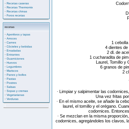
Codorn
·
Recetas caseras
·
Recetas Thermomix
·
Recetas chinas
D
·
Foros recetas
P
recetas
·
Aperitivos y tapas
·
Arroces
1 cebolla
·
Carnes
·
Cócteles y bebidas
4 dientes de 
·
Ensaladas
2 dl. de ace
·
Entrantes
1 cucharadita de pim
·
Guarniciones
Laurel, Tomillo y
·
Huevos
·
6 granos de pi
Legumbres
·
Mariscos
2 c
·
Panes y bollos
·
Pastas
·
Postres
·
Salsas
·
· Limpiar y salpimentar las codornices,
Sopas y cremas
·
Vegetarianas
Una vez fritas po
·
Verduras
· En el mismo aceite, se añade la cebol
laurel, el tomillo y el orégano. Cua
codornices. Entonces
· Se mezclan en la misma proporción, e
codornices, agregándoles los clavos, la