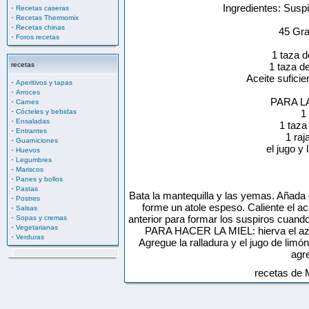
Ingredientes: Susp
·
Recetas caseras
·
Recetas Thermomix
·
Recetas chinas
45 Gra
·
Foros recetas
1 taza 
recetas
1 taza de
Aceite suficien
·
Aperitivos y tapas
·
Arroces
PARA L
·
Carnes
·
Cócteles y bebidas
1
·
Ensaladas
1 taza
·
Entrantes
1 raj
·
Guarniciones
el jugo y 
·
Huevos
·
Legumbres
·
Mariscos
·
Panes y bollos
·
Pastas
Bata la mantequilla y las yemas. Añada 
·
Postres
forme un atole espeso. Caliente el ac
·
Salsas
·
anterior para formar los suspiros cuan
Sopas y cremas
·
Vegetarianas
PARA HACER LA MIEL: hierva el azúca
·
Verduras
Agregue la ralladura y el jugo de limó
agr
recetas de 