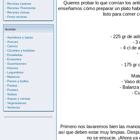
Quieres probar lo que comían los an
·
Recetas caseras
·
enseñamos cómo preparar un plato habit
Recetas Thermomix
·
Recetas chinas
listo para comer 
·
Foros recetas
recetas
- 225 gr de ad
·
Aperitivos y tapas
·
- 3
Arroces
·
Carnes
- 4 cl de
·
Cócteles y bebidas
-
·
Ensaladas
·
Entrantes
·
Guarniciones
- 175 gr 
·
Huevos
·
Legumbres
Mate
·
Mariscos
·
- Vaso do
Panes y bollos
·
Pastas
- Balanza
·
Postres
- C
·
Salsas
·
Sopas y cremas
·
Vegetarianas
·
Verduras
Primero nos lavaremos bien las manos p
así que deben estar muy limpias. Desp
no se ensucie. ¡Ahora ya 