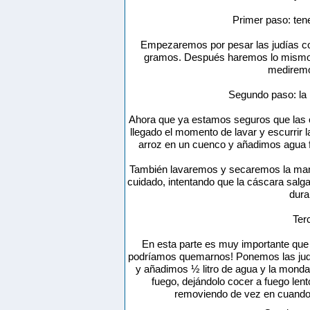
Primer paso: ten
Empezaremos por pesar las judías co
gramos. Después haremos lo mismo c
mediremos
Segundo paso: la 
Ahora que ya estamos seguros que las c
llegado el momento de lavar y escurrir l
arroz en un cuenco y añadimos agua f
También lavaremos y secaremos la man
cuidado, intentando que la cáscara salg
dura
Ter
En esta parte es muy importante que 
podríamos quemarnos! Ponemos las judía
y añadimos ½ litro de agua y la monda
fuego, dejándolo cocer a fuego len
removiendo de vez en cuando.