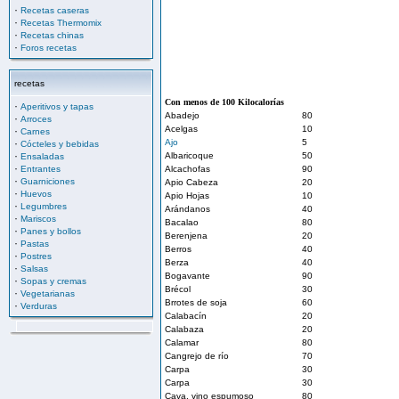
·
Recetas caseras
·
Recetas Thermomix
·
Recetas chinas
·
Foros recetas
recetas
Con menos de 100 Kilocalorías
·
Aperitivos y tapas
Abadejo
80
·
Arroces
Acelgas
10
·
Carnes
·
Ajo
5
Cócteles y bebidas
·
Albaricoque
50
Ensaladas
·
Entrantes
Alcachofas
90
·
Guarniciones
Apio Cabeza
20
·
Huevos
Apio Hojas
10
·
Legumbres
Arándanos
40
·
Mariscos
Bacalao
80
·
Panes y bollos
Berenjena
20
·
Pastas
Berros
40
·
Postres
Berza
40
·
Salsas
Bogavante
90
·
Sopas y cremas
Brécol
30
·
Vegetarianas
Brrotes de soja
60
·
Verduras
Calabacín
20
Calabaza
20
Calamar
80
Cangrejo de río
70
Carpa
30
Carpa
30
Cava, vino espumoso
80