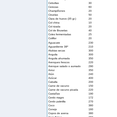
Cebollas
30
Cerezas
60
Champiñones
20
Ciruelas
50
Clara de huevo (35 gr.)
20
Col china
10
Col rizada
20
Col de Bruselas
40
Coles fermentadas
25
Coliflor
20
Aguacate
230
Aguardiente 38º
210
Alubias secas
300
Anguila
300
Anguila ahumada
350
Arenques frescos
220
Arenque salado o aumado
290
Arroz
350
Atún
240
Azúcar
400
Caballa
200
Carne de vacuno
150
Carne de vacuno picada
220
Castañas
190
Cerdo magro
172
Cerdo paletilla
270
Coco
380
Conejo
160
Copos de avena
380