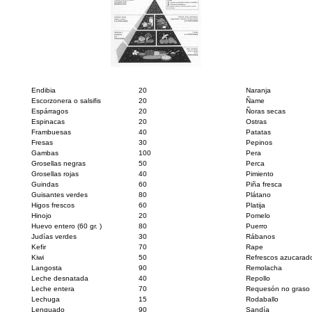
Endibia
20
Naranja
Escorzonera o salsifis
20
Ñame
Espárragos
20
Ñoras secas
Espinacas
20
Ostras
Frambuesas
40
Patatas
Fresas
30
Pepinos
Gambas
100
Pera
Grosellas negras
50
Perca
Grosellas rojas
40
Pimiento
Guindas
60
Piña fresca
Guisantes verdes
80
Plátano
Higos frescos
60
Platija
Hinojo
20
Pomelo
Huevo entero (60 gr. )
80
Puerro
Judías verdes
30
Rábanos
Kefir
70
Rape
Kiwi
50
Refrescos azucarad
Langosta
90
Remolacha
Leche desnatada
40
Repollo
Leche entera
70
Requesón no graso
Lechuga
15
Rodaballo
Lenguado
90
Sandía