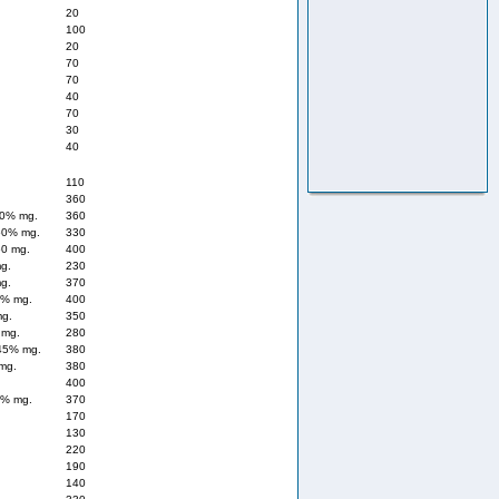
20
100
20
70
70
40
70
30
40
110
360
30% mg.
360
50% mg.
330
0 mg.
400
g.
230
g.
370
5% mg.
400
mg.
350
 mg.
280
45% mg.
380
mg.
380
400
0% mg.
370
170
130
220
190
140