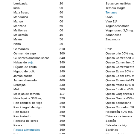
Lombarda
20
Setas comestibles
lucio
90
Ternera magra
Maíz fresco
90
Tomates
Mandarina
50
Uvas
Mango
60
Vino 11º
Manzana
60
Yogur desnatado
Mejillones
60
Yogur graso 3,5 mg.
Melocotón
40
Zanahorias
Melón
50
Zarzamora
Nabo
20
Garbanzos
310
Pollo
Germen de trigo
300
Queso brie 50% mg.
Guisantes amarillos secos
340
Queso Camenbert 
Habas de
soja
340
Queso Camembert 
Hígado de cerdo
150
Queso Camembert 6
Higado de pollo
140
Queso Edam 30% m
Jamón cocido
220
Queso Edam 45% m
Jamón ahumado
400
Queso Emmental 4
Lentejas
330
Queso fresco 60% 
Miel
300
Queso fundido 45%
Mollejas de ternera
110
Queso Gorgonzola 
Nata líquida 30% mg.
320
Queso Gouda 45% 
Pan candeal de trigo
250
Queso parmesano
Pan integral de trigo
210
Queso Roquefort 5
Pan rallado
350
Requesón 40% mg.
Pan tostado
370
Riñones de ternera
Panceta de cerdo
390
Salmón
Pasas
280
Salvado de trigo
Pastas alimenticias
360
Sardinas